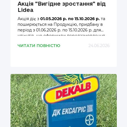
Акція "Вигідне зростання" від
Lidea
Акція діє з
01.05.2026 р. по 15.10.2026 р.
та
поширюється на Продукцію, придбану в
період з 01.06.2026 р. по 15.10.2026 р. для
клієнтів, що оформили передзамовлення
на Продукцію в період з 01.05.2026 р. по
ЧИТАТИ ПОВНІСТЮ
24.06.2026
01.09.2026 року.