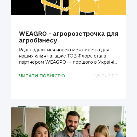
WEAGRO - агророзстрочка для
агробізнесу
Раді поділитися новою можливістю для
наших клієнтів, адже ТОВ Флора стала
партнером WEAGRO — першого в Україні
онлайн-сервісу, що дозволяє фермерам та
постачальникам укладати угоди купівлі-
ЧИТАТИ ПОВНІСТЮ
28.04.2026
продажу з відтермінуванням платежу.