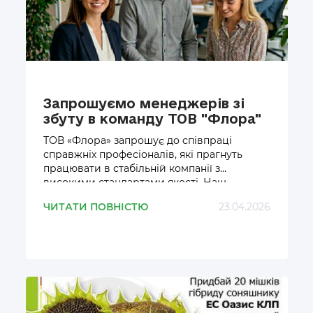
Запрошуємо менеджерів зі
збуту в команду ТОВ "Флора"
ТОВ «Флора» запрошує до співпраці
справжніх професіоналів, які прагнуть
працювати в стабільній компанії з
високими стандартами якості. Наш
колектив — це згуртована команда
ЧИТАТИ ПОВНІСТЮ
23.04.2026
фахівців, що формує майбутнє агробізнесу
сьогодні. Зараз ми розширюємо горизонти
та чекаємо на сильних менеджерів, чия
впевненість та цілеспрямованість
допоможуть нам досягати спільних
великих цілей у кожному куточку України.