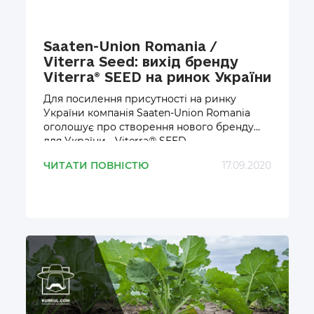
Saaten-Union Romania /
Viterra Seed: вихід бренду
Viterra® SEED на ринок України
Для посилення присутності на ринку
України компанія
Saaten
-
Union
Romania
оголошує про створення нового бренду
для України -
Viterra
®
SEED
ЧИТАТИ ПОВНІСТЮ
17.09.2020