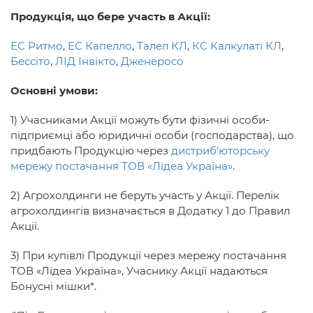
Продукція, що бере участь в Акції:
ЕС Ритмо
,
ЕС Капелло
,
Талел КЛ
,
КС Калкулаті КЛ
,
Бессіто
,
ЛІД Інвікто
,
Дженеросо
Основні умови:
1) Учасниками Акції можуть бути фізичні особи-
підприємці або юридичні особи (господарства), що
придбають Продукцію через
дистриб'юторську
мережу постачання ТОВ «Лідеа Україна»
.
2) Агрохолдинги не беруть участь у Акції. Перелік
агрохолдингів визначається в Додатку 1 до Правил
Акції.
3) При купівлі Продукції через мережу постачання
ТОВ «Лідеа Україна», Учаснику Акції надаються
Бонусні мішки*.