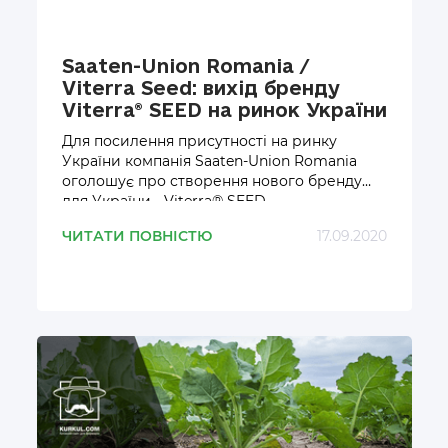
Saaten-Union Romania /
Viterra Seed: вихід бренду
Viterra® SEED на ринок України
Для посилення присутності на ринку
України компанія
Saaten
-
Union
Romania
оголошує про створення нового бренду
для України -
Viterra
®
SEED
ЧИТАТИ ПОВНІСТЮ
17.09.2020