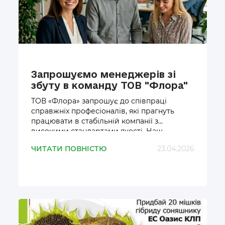
Запрошуємо менеджерів зі
збуту в команду ТОВ "Флора"
ТОВ «Флора» запрошує до співпраці
справжніх професіоналів, які прагнуть
працювати в стабільній компанії з
високими стандартами якості. Наш
колектив — це згуртована команда
ЧИТАТИ ПОВНІСТЮ
23.04.2026
фахівців, що формує майбутнє агробізнесу
сьогодні. Зараз ми розширюємо горизонти
та чекаємо на сильних менеджерів, чия
впевненість та цілеспрямованість
допоможуть нам досягати спільних
великих цілей у кожному куточку України.