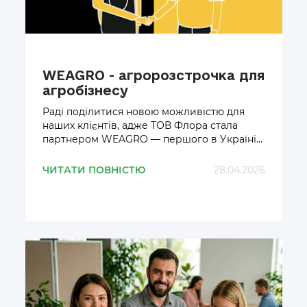
WEAGRO - агророзстрочка для
агробізнесу
Раді поділитися новою можливістю для
наших клієнтів, адже ТОВ Флора стала
партнером WEAGRO — першого в Україні
онлайн-сервісу, що дозволяє фермерам та
постачальникам укладати угоди купівлі-
ЧИТАТИ ПОВНІСТЮ
28.04.2026
продажу з відтермінуванням платежу.