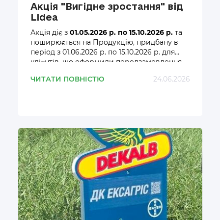
Акція "Вигідне зростання" від
Lidea
Акція діє з
01.05.2026 р. по 15.10.2026 р.
та
поширюється на Продукцію, придбану в
період з 01.06.2026 р. по 15.10.2026 р. для
клієнтів, що оформили передзамовлення
на Продукцію в період з 01.05.2026 р. по
ЧИТАТИ ПОВНІСТЮ
24.06.2026
01.09.2026 року.